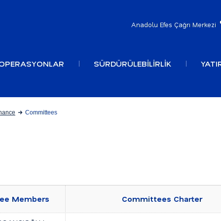
Anadolu Efes Çağrı Merkezi
OPERASYONLAR
SÜRDÜRÜLEBİLİRLİK
YATIR
nance
Committees
ee Members
Committees Charter