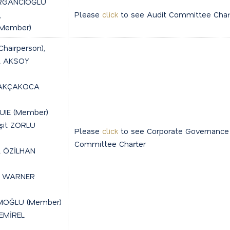
ORGANCIOĞLU
,
Please
click
to see Audit Committee Char
(Member)
Chairperson),
t AKSOY
n AKÇAKOCA
UIE (Member)
şit ZORLU
Please
click
to see Corporate Governance
Committee Charter
t ÖZİLHAN
rd WARNER
MOĞLU (Member)
DEMİREL