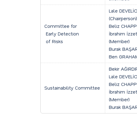
Lale DEVELİ
(Chairperson)
Committee for
Beliz CHAPP
Early Detection
İbrahim İzze
of Risks
(Member)
Burak BAŞAR
Ben GRAHAM
Bekir AĞIRDIR
Lale DEVELİ
Beliz CHAPP
Sustainability Committee
İbrahim İzze
(Member)
Burak BAŞAR