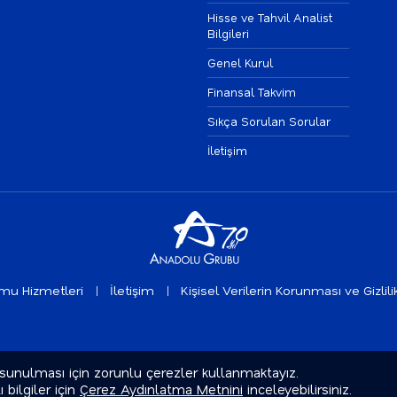
Hisse ve Tahvil Analist
Bilgileri
Genel Kurul
Finansal Takvim
Sıkça Sorulan Sorular
İletişim
umu Hizmetleri
İletişim
Kişisel Verilerin Korunması ve Gizlili
 sunulması için zorunlu çerezler kullanmaktayız.
 bilgiler için
Çerez Aydınlatma Metnini
inceleyebilirsiniz.