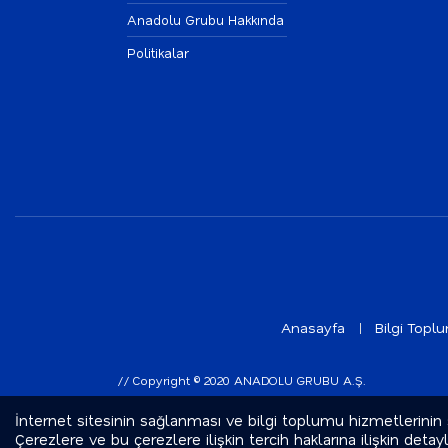
Anadolu Grubu Hakkında
Politikalar
Anasayfa
Bilgi Topl
// Copyright © 2020 ANADOLU GRUBU A.Ş.
İnternet sitesinin sağlanması ve bilgi toplumu hizmetlerinin
Çerezlere ve bu çerezlere ilişkin tercih haklarına ilişkin detaylı