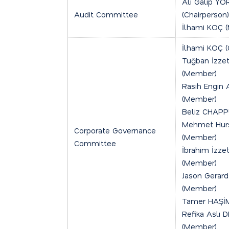
Ali Galip Y
Audit Committee
(Chairperson)
İlhami KOÇ 
İlhami KOÇ (
Tuğban İzze
(Member)
Rasih Engi
(Member)
Beliz CHAPP
Mehmet Hur
Corporate Governance
(Member)
Committee
İbrahim İzze
(Member)
Jason Gera
(Member)
Tamer HAŞİ
Refika Aslı 
(Member)