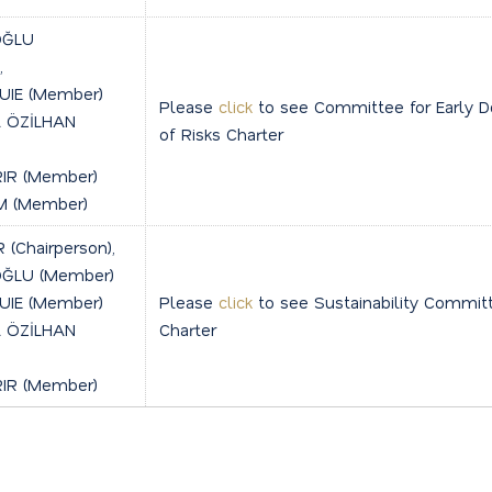
OĞLU
,
UIE (Member)
Please
click
to see Committee for Early D
t ÖZİLHAN
of Risks Charter
IR (Member)
 (Member)
 (Chairperson),
OĞLU (Member)
UIE (Member)
Please
click
to see Sustainability Commit
t ÖZİLHAN
Charter
IR (Member)