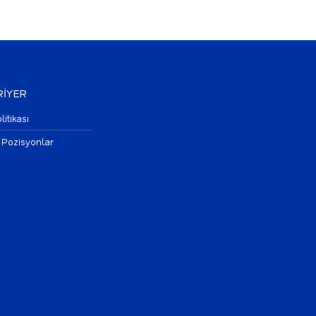
İYER
litikası
 Pozisyonlar