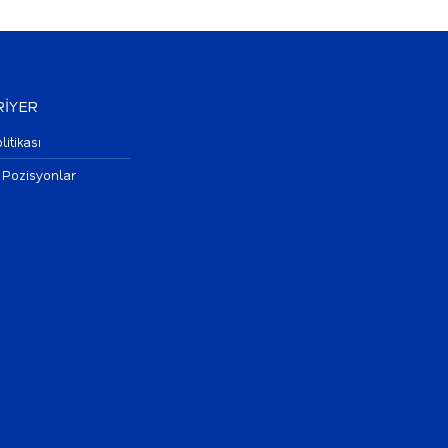
İYER
litikası
 Pozisyonlar