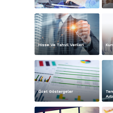
Hisse Ve Tahvil Verileri
Kur
Özet Göstergeler
Tem
Artı