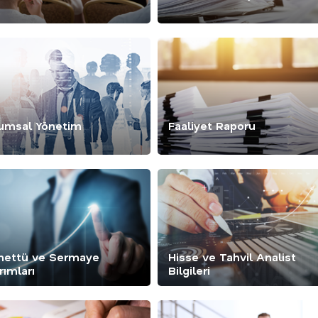
umsal Yönetim
Faaliyet Raporu
ettü ve Sermaye
Hisse ve Tahvil Analist
rımları
Bilgileri