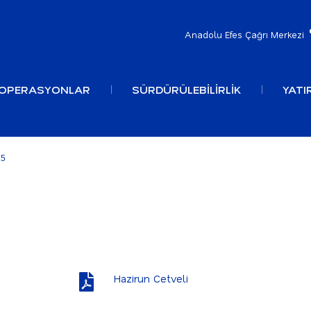
Anadolu Efes Çağrı Merkezi
OPERASYONLAR
SÜRDÜRÜLEBİLİRLİK
YATIR
25
Hazirun Cetveli