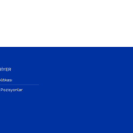
İYER
litikası
 Pozisyonlar