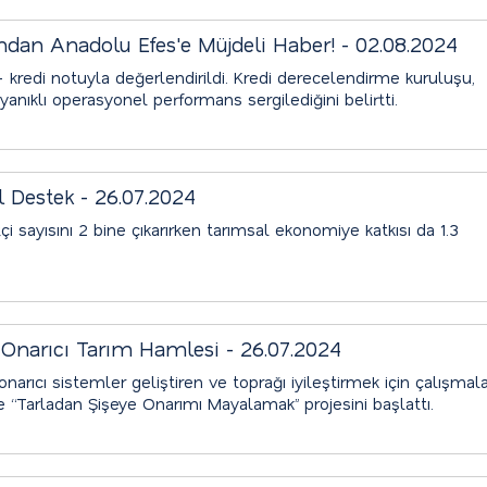
ndan Anadolu Efes'e Müjdeli Haber! - 02.08.2024
 kredi notuyla değerlendirildi. Kredi derecelendirme kuruluşu,
anıklı operasyonel performans sergilediğini belirtti.
l Destek - 26.07.2024
i sayısını 2 bine çıkarırken tarımsal ekonomiye katkısı da 1.3
Onarıcı Tarım Hamlesi - 26.07.2024
narıcı sistemler geliştiren ve toprağı iyileştirmek için çalışmal
e “Tarladan Şişeye Onarımı Mayalamak” projesini başlattı.