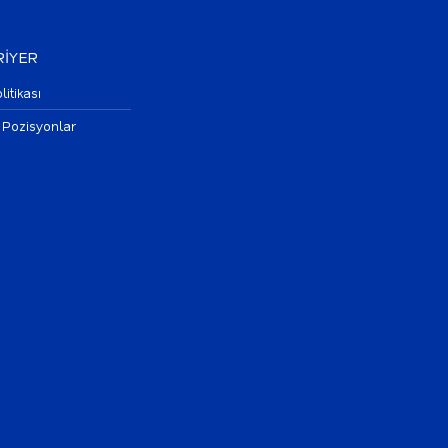
İYER
litikası
 Pozisyonlar