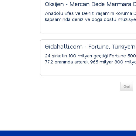
Oksijen - Mercan Dede Marmara De
Senfonisi"ne Hayat Verdi - 12.07.2
Anadolu Efes ve Deniz Yaşamını Koruma Der
kapsamında deniz ve doğa dostu müzisye
alarak “Mercanların Senfonisi” eserine haya
Gidahatti.com - Fortune, Türkiye'ni
24 şirketin 100 milyarı geçtiği Fortune 500 
77,2 oranında artarak 965 milyar 800 milyon
Geri