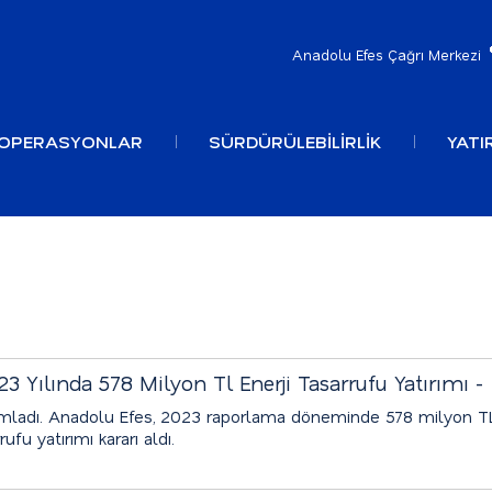
Anadolu Efes Çağrı Merkezi
OPERASYONLAR
SÜRDÜRÜLEBİLİRLİK
YATIR
 Yılında 578 Milyon Tl Enerji Tasarrufu Yatırımı -
yımladı. Anadolu Efes, 2023 raporlama döneminde 578 milyon T
fu yatırımı kararı aldı.