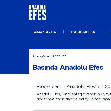
ANASAYFA
HAKKIMIZDA
Anasayfa
HABERLER
Basında Anadolu Efes
Bloomberg - Anadolu Efes'ten 2023
05.08.2024
Anadolu Efes, ikinci entegre raporunu ya
değerinde doğrudan ve dolaylı enerji tasarru