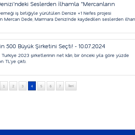
nizi'ndeki Seslerden İlhamla "Mercanların
024
neği iş birliğiyle yürütülen Denize +1 Nefes projesi
n Mercan Dede, Marmara Denizi’nde kaydedilen seslerden ilha
t verdi.
n 500 Büyük Şirketini Seçti! - 10.07.2024
Turkiye 2023 şirketlerinin net kârı, bir önceki yıla göre yüzde
 TL’ye çıktı.
İleri
1
2
3
4
5
6
7