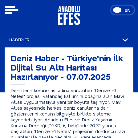
TR
EN
HABERLER
Kurumsal Haberler
Deniz Haber - Türkiye'nin İlk
Dijital Su Altı Haritası
Basında Anadolu Efes
Hazırlanıyor - 07.07.2025
Denizlerin korunması adına yürütülen "Denize +1
Nefes" projesi, vatandaş katılımını odağına alan Mavi
Atlas uygulamasıyla yeni bir boyuta taşınıyor. Mavi
Atlas sayesinde herkes, deniz canlılarına dair
gözlemlerini konum bilgisiyle birlikte sisteme
kaydedebiliyor. Anadolu Efes ve Deniz Yaşamını
Koruma Demeği (DYKD) iş birliğinde 2022 yılında
başlatılan "Denize +1 Nefes" projesinin dördüncü fazı
bu anlayışla hayata geçirildi. Bu yeni aşamada,